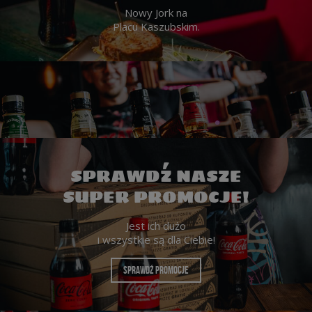
Nowy Jork na
Placu Kaszubskim.
SPRAWDŹ NASZE
SUPER PROMOCJE!
Jest ich dużo
i wszystkie są dla Ciebie!
SPRAWDŹ PROMOCJE