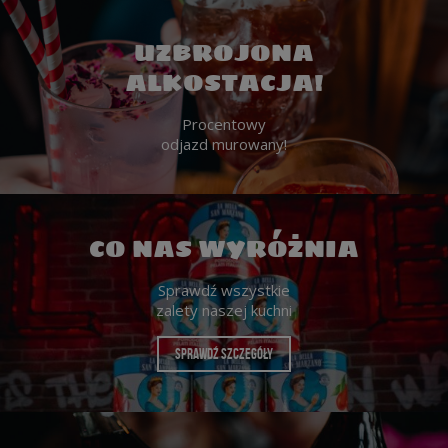
UZBROJONA
ALKOSTACJA!
Procentowy
odjazd murowany!
CO NAS WYRÓŻNIA
Sprawdź wszystkie
zalety naszej kuchni
SPRAWDŹ SZCZEGÓŁY