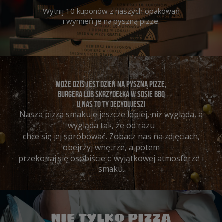
Wytnij 10 kuponów z naszych opakowań
i wymień je na pyszną pizze.
MOŻE DZIŚ JEST DZIEŃ NA PYSZNĄ PIZZE,
BURGERA LUB SKRZYDEŁKA W SOSIE BBQ
U NAS TO TY DECYDUJESZ!
Nasza pizza smakuje jeszcze lepiej, niż wygląda, a
wygląda tak, że od razu
chce się jej spróbować. Zobacz nas na zdjęciach,
obejrzyj wnętrze, a potem
przekonaj się osobiście o wyjątkowej atmosferze i
smaku.
NIE TYLKO PIZZA