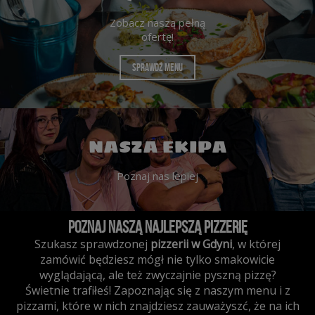
Zobacz naszą pełną
ofertę!
SPRAWDŹ MENU
NASZA EKIPA
Poznaj nas lepiej
Poznaj naszą najlepszą pizzerię
Szukasz sprawdzonej
pizzerii w Gdyni
, w której
zamówić będziesz mógł nie tylko smakowicie
wyglądającą, ale też zwyczajnie pyszną pizzę?
Świetnie trafiłeś! Zapoznając się z naszym menu i z
pizzami, które w nich znajdziesz zauważyszć, że na ich