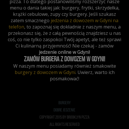
pizza. To dlatego postanowiliśmy rozszerzyć nasze
menu o dania takiej jak: burgery, frytki, skrzydełka,
krążki cebulowe, zupy czy burgery. Jeśli szukasz
zatem smacznego
jedzenia z dowozem w Gdyni na
telefon
, to zapoznaj się dokładnie z naszym menu, a
przekonasz się, że z całą pewnością znajdziesz u nas
coś, co nie tylko zaspokoi Twój apetyt, ale też sprawi
Ci kulinarną przyjemność! Nie czekaj - zamów
jedzenie online w Gdyni
!
Zamów burgera z dowozem w Gdyni!
W naszym menu posiadamy również smakowite
burgery z dowozem w Gdyni
. Uwierz, warto ich
posmakować!
BURGERY
DOBRE JEDZENIE
COPYRIGHT 2015 BY BROOKLYN PIZZA
ALL RIGHTS RESERVED