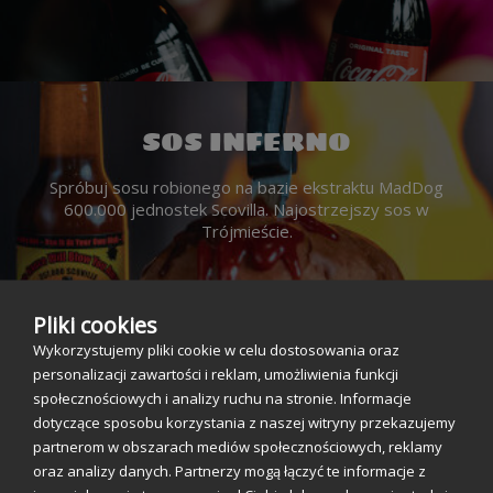
SOS INFERNO
Spróbuj sosu robionego na bazie ekstraktu MadDog
600.000 jednostek Scovilla. Najostrzejszy sos w
Trójmieście.
Pliki cookies
CHICAGO
Wykorzystujemy pliki cookie w celu dostosowania oraz
DEEP DISH!
personalizacji zawartości i reklam, umożliwienia funkcji
społecznościowych i analizy ruchu na stronie. Informacje
dotyczące sposobu korzystania z naszej witryny przekazujemy
Przy tej ilości sera
partnerom w obszarach mediów społecznościowych, reklamy
wymięka nawet Książulo!
oraz analizy danych. Partnerzy mogą łączyć te informacje z