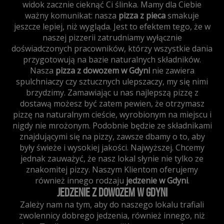
widok zacznie cieknąć Ci ślinka. Mamy dla Ciebie
ważny komunikat: nasza
pizza z pieca
smakuje
jeszcze lepiej, niż wygląda. Jest to efektem tego, że w
naszej pizzerii zatrudniamy wyłącznie
doświadczonych pracowników, którzy wszystkie dania
przygotowują na bazie naturalnych składników.
Nasza
pizza z dowozem w Gdyni
nie zawiera
spulchniaczy czy sztucznych ulepszaczy, my się nimi
brzydzimy. Zamawiając u nas najlepszą pizzę z
dostawą możesz być zatem pewien, że otrzymasz
pizzę na naturalnym cieście, wyrobionym na miejscu i
nigdy nie mrożonym. Podobnie będzie ze składnikami
znajdującymi się na pizzy, zawsze dbamy o to, aby
były świeże i wysokiej jakości. Najwyższej. Chcemy
jednak zauważyć, że nasz lokal słynie nie tylko ze
znakomitej pizzy. Naszym Klientom oferujemy
również innego rodzaju
jedzenie w Gdyni
.
Jedzenie z dowozem w Gdyni
Zależy nam na tym, aby do naszego lokalu trafiali
zwolennicy dobrego jedzenia, również innego, niż